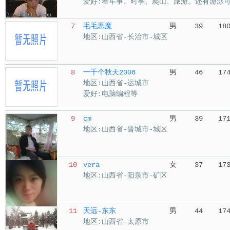
爱好:看军事、时事、爬山、旅游。还有游泳
7
毛毛恶魔
男
39
18
地区:山西省-长治市-城区
8
一千个秋天2006
男
46
17
地区:山西省-运城市
爱好:电脑编程等
9
cm
男
39
17
地区:山西省-晋城市-城区
10
vera
女
37
17
地区:山西省-阳泉市-矿区
11
天远-东东
男
44
17
地区:山西省-太原市