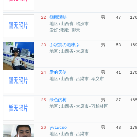
22
徊椡濄呿
男
47
17
地区:山西省-临汾市
爱好:唱歌 聊天
23
ぷ寂寞の滋味ぷ
男
53
16
地区:山西省-太原市
24
爱的天使
男
41
17
地区:山西省-吕梁市-孝义市
25
绿色的树
男
37
16
地区:山西省-太原市-万柏林区
26
yviwcso
男
43
17
地区:山西省-吕梁市