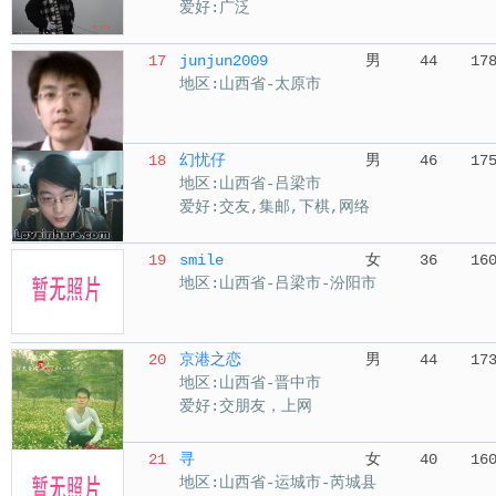
爱好:广泛
17
junjun2009
男
44
17
地区:山西省-太原市
18
幻忧仔
男
46
17
地区:山西省-吕梁市
爱好:交友,集邮,下棋,网络
19
smile
女
36
16
地区:山西省-吕梁市-汾阳市
20
京港之恋
男
44
17
地区:山西省-晋中市
爱好:交朋友，上网
21
寻
女
40
16
地区:山西省-运城市-芮城县