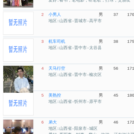
爱好:看书，老电影，听老歌，打球，交朋友
2
小男人
男
37
17
地区:山西省-晋城市-高平市
3
机车司机
男
38
17
地区:山西省-晋中市-太谷县
4
天马行空
男
56
17
地区:山西省-晋中市-榆次区
5
美熟控
男
45
18
地区:山西省-忻州市-原平市
6
弟大
男
46
17
地区:山西省-阳泉市-城区