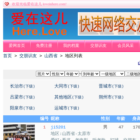
loveinhere.com!
欢迎光临爱在这儿
爱网首页
免费注册
我的档案
交朋识友
会员风采
首页
>
交朋识友
>
山西省
> 地区列表
~
长治市
大同市
晋城市
(下级)
(下级)
(下级)
吕梁市
其他地区
朔州市
(下级)
(下级)
(下级)
阳泉市
运城市
(下级)
(下级)
编号
昵称
性别
年龄
身
1
ji5201
男
47
17
地区:山西省-太原市