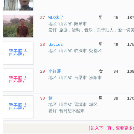
27
WLQ未了
男
45
18
地区:山西省-阳泉市
爱好:旅游，运动，音乐，乐于助人，爱一切
28
davids
男
49
17
地区:山西省-临汾市-尧都区
29
小红薯
女
34
16
地区:山西省-吕梁市-汾阳市
30
楠
男
38
17
地区:山西省-晋城市-城区
爱好:暂时想不起来
[进入下一页，查看更多