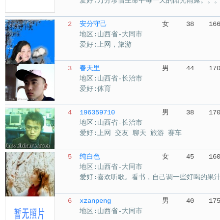
爱好:万分珍惜生命中每一天的阳光雨露。。
2
安分守己
女
38
16
地区:山西省-大同市
爱好:上网，旅游
3
春天里
男
44
17
地区:山西省-长治市
爱好:体育
4
196359710
男
38
17
地区:山西省-长治市
爱好:上网 交友 聊天 旅游 赛车
5
纯白色
女
45
16
地区:山西省-大同市
爱好:喜欢听歌。看书，自己调一些好喝的果
6
xzanpeng
男
40
17
地区:山西省-大同市