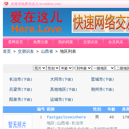
loveinhere.com!
欢迎光临爱在这儿
爱网首页
免费注册
我的档案
交朋识友
会员风采
首页
>
交朋识友
>
山西省
> 地区列表
~
长治市
大同市
晋城市
(下级)
(下级)
(下级)
吕梁市
其他地区
朔州市
(下级)
(下级)
(下级)
阳泉市
运城市
(下级)
(下级)
编号
昵称
性别
年龄
身
1
fastgasloveinhere
男
43
17
地区:山西省-长治市