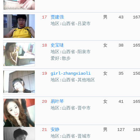
17
贾建强
男
43
16
地区:山西省-吕梁市
18
史宝嗹
女
38
16
地区:山西省-阳泉市
爱好:散步
19
girl-zhangxiaoli
女
35
15
地区:山西省-其他地区
20
易叶琴
女
41
16
地区:山西省-晋中市
21
安静
男
127
18
地区:山西省-晋城市