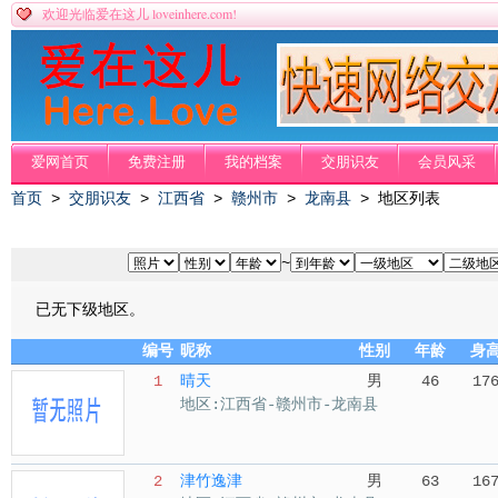
loveinhere.com!
欢迎光临爱在这儿
爱网首页
免费注册
我的档案
交朋识友
会员风采
首页
>
交朋识友
>
江西省
>
赣州市
>
龙南县
> 地区列表
~
已无下级地区。
编号
昵称
性别
年龄
身
1
晴天
男
46
17
地区:江西省-赣州市-龙南县
2
津竹逸津
男
63
16