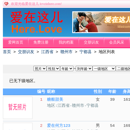
loveinhere.com!
欢迎光临爱在这儿
爱网首页
免费注册
我的档案
交朋识友
会员风采
首页
>
交朋识友
>
江西省
>
赣州市
>
宁都县
> 地区列表
~
已无下级地区。
编号
昵称
性别
年龄
身
1
糖般甜美
女
39
16
地区:江西省-赣州市-宁都县
2
爱在何方123
男
54
16