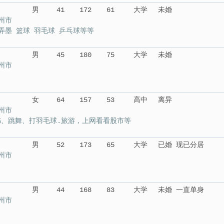
男
41
172
61
大学
未婚
州市
弄墨 篮球 羽毛球 乒乓球等等
男
45
180
75
大学
未婚
州市
女
64
157
53
高中
离异
州市
书、跳舞、打羽毛球.旅游，上网看看股市等
男
52
173
65
大学
已婚 现已分居
州市
男
44
168
83
大学
未婚 一直单身
州市