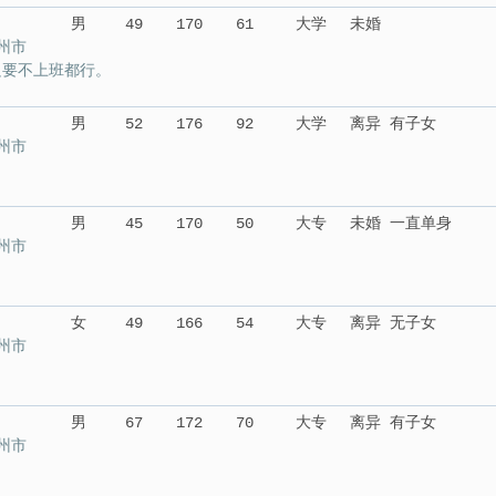
男
49
170
61
大学
未婚
州市
只要不上班都行。
男
52
176
92
大学
离异 有子女
州市
男
45
170
50
大专
未婚 一直单身
州市
女
49
166
54
大专
离异 无子女
州市
男
67
172
70
大专
离异 有子女
州市