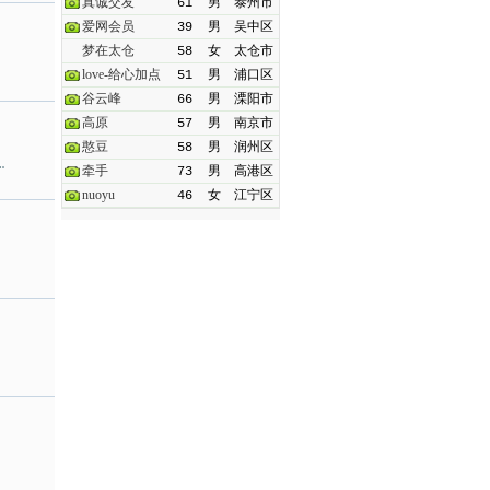
真诚交友
61
男
泰州市
爱网会员
39
男
吴中区
梦在太仓
58
女
太仓市
love-给心加点
51
男
浦口区
谷云峰
66
男
溧阳市
高原
57
男
南京市
憨豆
58
男
润州区
…
牵手
73
男
高港区
nuoyu
46
女
江宁区