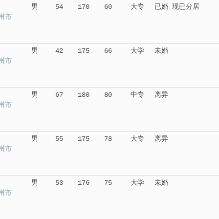
男
54
170
60
大专
已婚 现已分居
州市
男
42
175
66
大学
未婚
州市
男
67
180
80
中专
离异
州市
男
55
175
78
大专
离异
州市
男
53
176
75
大学
未婚
州市