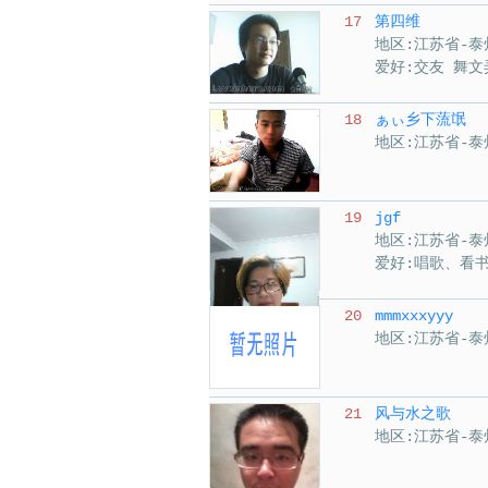
17
第四维
地区:江苏省-泰
爱好:交友 舞文
18
ぁぃ乡下蓅氓
地区:江苏省-泰
19
jgf
地区:江苏省-泰
爱好:唱歌、看
20
mmmxxxyyy
地区:江苏省-泰
21
风与水之歌
地区:江苏省-泰