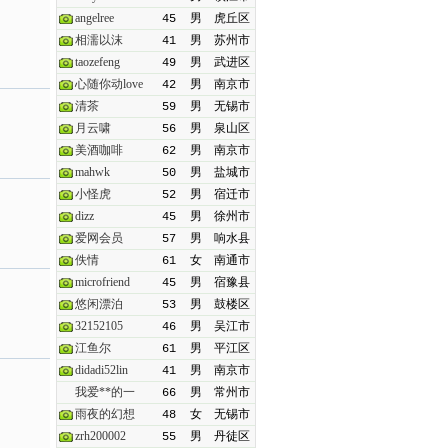
angelree
45
男
虎丘区
相濡以沫
41
男
苏州市
taozefeng
49
男
武进区
心随你动love
42
男
南京市
清茶
59
男
无锡市
月云啸
56
男
泉山区
美酒咖啡
62
男
南京市
mahwk
50
男
盐城市
小怪虎
52
男
宿迁市
dizz
45
男
徐州市
爱网会员
57
男
响水县
佚情
61
女
南通市
microfriend
45
男
宿豫县
悠闲漂泊
53
男
鼓楼区
32152105
46
男
吴江市
江鱼尔
61
男
平江区
didadi52lin
41
男
南京市
我爱**的一
66
男
常州市
雨夜的幻想
48
女
无锡市
zrh200002
55
男
丹徒区