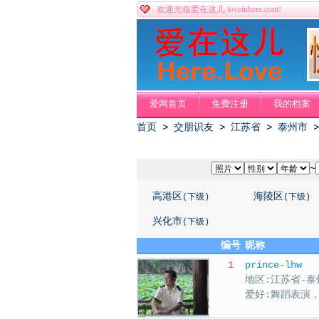
loveinhere.com!
欢迎光临爱在这儿
爱网首页
免费注册
我的档案
首页
>
交朋识友
>
江苏省
>
泰州市
>
~
高港区
海陵区
(下级)
(下级)
兴化市
(下级)
编号
昵称
1
prince-lhw
地区:江苏省-泰
爱好:舞蹈表演