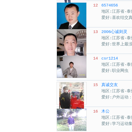
12
6574656
地区:江苏省-泰
爱好:喜欢结交
13
2006心诚则灵
地区:江苏省-泰
爱好:世界上最
14
csr1214
地区:江苏省-泰
爱好:职业网虫
15
真诚交友
地区:江苏省-泰
爱好:户外运动
16
木公
地区:江苏省-泰
爱好:学习运动