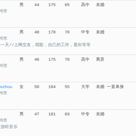
男
44
175
65
高中
未婚
州市
男
48
178
70
中专
未婚
州市
每一天//上网交友，唱歌，自己的工作，逛街等等
男
46
175
70
高中
离异
州市
ozhou
女
50
164
55
大学
未婚 一直单身
州市
男
47
181
63
中专
未婚
州市
旅游听音乐