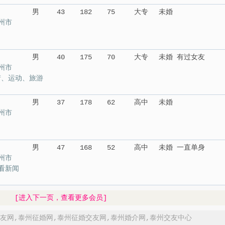
男
43
182
75
大专
未婚
州市
男
40
175
70
大专
未婚 有过女友
州市
街、运动、旅游
男
37
178
62
高中
未婚
州市
男
47
168
52
高中
未婚 一直单身
州市
看新闻
[进入下一页，查看更多会员]
友网
,
泰州征婚网
,
泰州征婚交友网
,
泰州婚介网
,
泰州交友中心