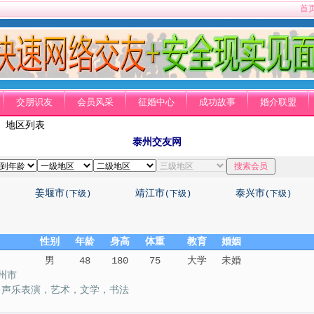
首
交朋识友
会员风采
征婚中心
成功故事
婚介联盟
 地区列表
泰州交友网
姜堰市
靖江市
泰兴市
(下级)
(下级)
(下级)
性别
年龄
身高
体重
教育
婚姻
男
48
180
75
大学
未婚
州市
，声乐表演，艺术，文学，书法