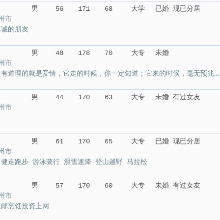
男
56
171
68
大学
已婚 现已分居
州市
真诚的朋友
男
48
178
70
大专
未婚
州市
没有道理的就是爱情，它走的时候，你一定知道；它来的时候，毫无预兆…
男
44
170
63
大专
未婚 有过女友
州市
男
61
170
65
大专
已婚 现已分居
州市
：健走跑步 游泳骑行 滑雪速降 登山越野 马拉松
男
57
170
60
大专
未婚 有过女友
州市
集邮烹饪投资上网