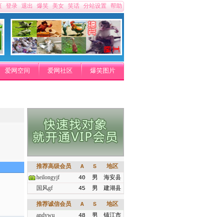
页
登录
退出
爆笑
美女
笑话
分站设置
帮助
爱网空间
爱网社区
爆笑图片
推荐高级会员
A
S
地区
heilongyjf
40
男
海安县
国风gf
45
男
建湖县
推荐诚信会员
A
S
地区
andywu
48
男
镇江市