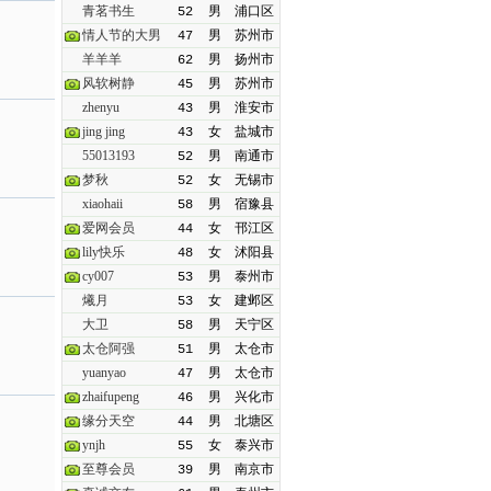
青茗书生
52
男
浦口区
情人节的大男
47
男
苏州市
羊羊羊
62
男
扬州市
风软树静
45
男
苏州市
zhenyu
43
男
淮安市
jing jing
43
女
盐城市
55013193
52
男
南通市
梦秋
52
女
无锡市
xiaohaii
58
男
宿豫县
爱网会员
44
女
邗江区
lily快乐
48
女
沭阳县
cy007
53
男
泰州市
爔月
53
女
建邺区
大卫
58
男
天宁区
太仓阿强
51
男
太仓市
yuanyao
47
男
太仓市
zhaifupeng
46
男
兴化市
缘分天空
44
男
北塘区
ynjh
55
女
泰兴市
至尊会员
39
男
南京市