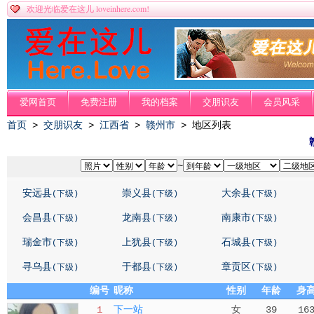
loveinhere.com!
欢迎光临爱在这儿
爱网首页
免费注册
我的档案
交朋识友
会员风采
首页
>
交朋识友
>
江西省
>
赣州市
> 地区列表
~
安远县
崇义县
大余县
(下级)
(下级)
(下级)
会昌县
龙南县
南康市
(下级)
(下级)
(下级)
瑞金市
上犹县
石城县
(下级)
(下级)
(下级)
寻乌县
于都县
章贡区
(下级)
(下级)
(下级)
编号
昵称
性别
年龄
身
1
下一站
女
39
16