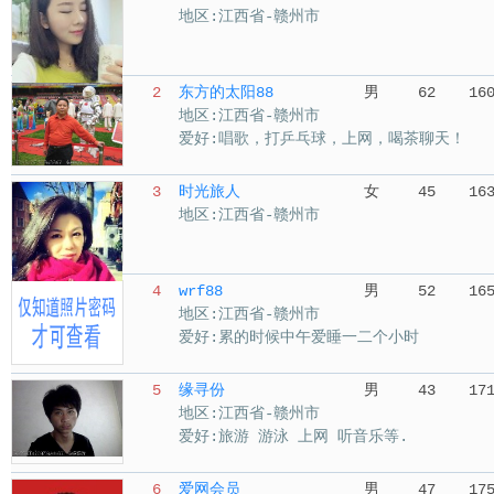
地区:江西省-赣州市
2
东方的太阳88
男
62
16
地区:江西省-赣州市
爱好:唱歌，打乒乓球，上网，喝茶聊天！
3
时光旅人
女
45
16
地区:江西省-赣州市
4
wrf88
男
52
16
地区:江西省-赣州市
爱好:累的时候中午爱睡一二个小时
5
缘寻份
男
43
17
地区:江西省-赣州市
爱好:旅游 游泳 上网 听音乐等.
6
爱网会员
男
47
17