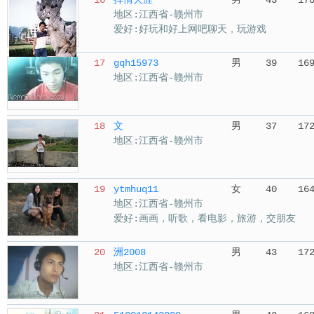
16
挥情天涯
男
43
17
地区:江西省-赣州市
爱好:好玩和好上网吧聊天，玩游戏
17
gqh15973
男
39
16
地区:江西省-赣州市
18
文
男
37
17
地区:江西省-赣州市
19
ytmhuq11
女
40
16
地区:江西省-赣州市
爱好:画画，听歌，看电影，旅游，交朋友
20
洲2008
男
43
17
地区:江西省-赣州市