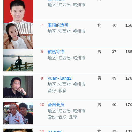
地区:江西省-赣州市
7
眼泪的透明
女
46
16
地区:江西省-赣州市
8
依然等待
男
37
16
地区:江西省-赣州市
9
yuan-lang2
男
49
17
地区:江西省-赣州市
爱好:很多
10
爱网会员
男
40
17
地区:江西省-赣州市
爱好:音乐 足球
11
winner
女
42
16