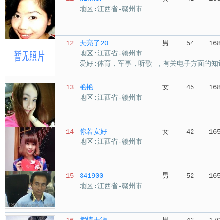
地区:江西省-赣州市
12
天亮了20
男
54
16
地区:江西省-赣州市
爱好:体育，军事，听歌 ，有关电子方面的知
13
艳艳
女
45
16
地区:江西省-赣州市
14
你若安好
女
42
16
地区:江西省-赣州市
15
341900
男
52
16
地区:江西省-赣州市