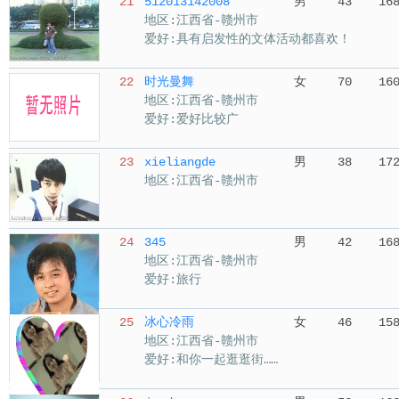
21
512013142008
男
43
16
地区:江西省-赣州市
爱好:具有启发性的文体活动都喜欢！
22
时光曼舞
女
70
16
地区:江西省-赣州市
爱好:爱好比较广
23
xieliangde
男
38
17
地区:江西省-赣州市
24
345
男
42
16
地区:江西省-赣州市
爱好:旅行
25
冰心冷雨
女
46
15
地区:江西省-赣州市
爱好:和你一起逛逛街……