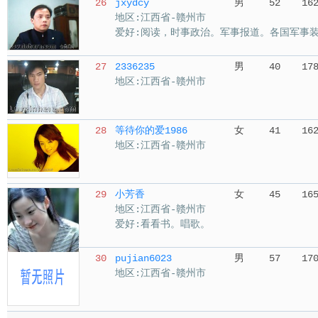
26
jxydcy
男
52
16
地区:江西省-赣州市
爱好:阅读，时事政治。军事报道。各国军事
27
2336235
男
40
17
地区:江西省-赣州市
28
等待你的爱1986
女
41
16
地区:江西省-赣州市
29
小芳香
女
45
16
地区:江西省-赣州市
爱好:看看书。唱歌。
30
pujian6023
男
57
17
地区:江西省-赣州市