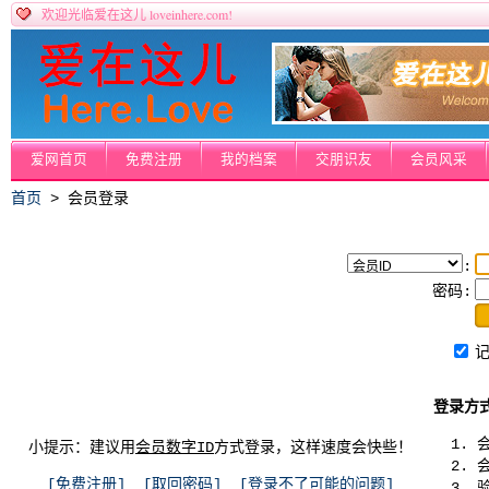
loveinhere.com!
欢迎光临爱在这儿
爱网首页
免费注册
我的档案
交朋识友
会员风采
首页
> 会员登录
:
密码:
登录方
小提示：建议用
会员数字ID
方式登录，这样速度会快些！
[免费注册]
[取回密码]
[登录不了可能的问题]