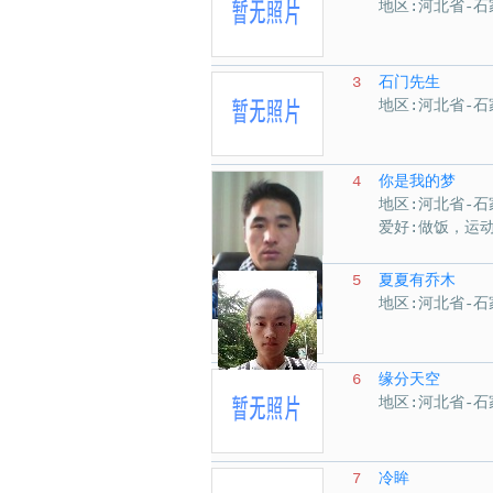
地区:河北省-石
3
石门先生
地区:河北省-石
4
你是我的梦
地区:河北省-石
爱好:做饭，运
5
夏夏有乔木
地区:河北省-石
6
缘分天空
地区:河北省-石
7
冷眸