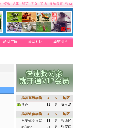
页
登录
退出
爆笑
美女
笑话
分站设置
帮助
爱网空间
爱网社区
爆笑图片
推荐高级会员
A
S
地区
蓝色
51
男
秦皇岛
推荐诚信会员
A
S
地区
只要你高兴就
55
男
桥西区
shikong
64
男
张家口