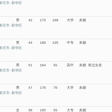
家庄市-新华区
男
42
175
168
大学
未婚
家庄市-新华区
男
44
180
135
中专
未婚
家庄市-新华区
男
51
164
55
高中
未婚 有过女友
家庄市-新华区
男
47
176
70
大学
未婚
家庄市-新华区
女
38
165
55
大专
未婚