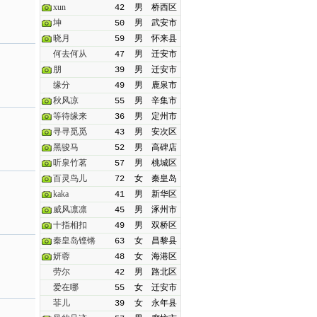
xun
42
男
桥西区
坤
50
男
武安市
晓月
59
男
怀来县
何去何从
47
男
迁安市
朋
39
男
迁安市
缘分
49
男
鹿泉市
秋风凉
55
男
辛集市
等待缘来
36
男
定州市
寻寻觅觅
43
男
安次区
黑骏马
52
男
高碑店
听泉竹茗
57
男
桃城区
百灵鸟儿
72
女
秦皇岛
kaka
41
男
新华区
威风凛凛
45
男
涿州市
十指相扣
49
男
双桥区
秦皇岛铿锵
63
女
昌黎县
妍蓉
48
女
海港区
劳尔
42
男
路北区
爱在哪
55
女
迁安市
菲儿
39
女
永年县