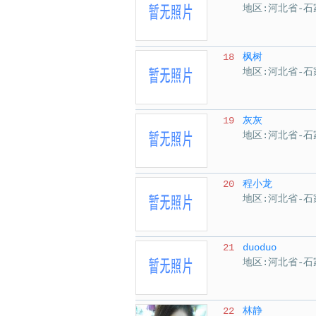
地区:河北省-石
18
枫树
地区:河北省-石
19
灰灰
地区:河北省-石
20
程小龙
地区:河北省-石
21
duoduo
地区:河北省-石
22
林静