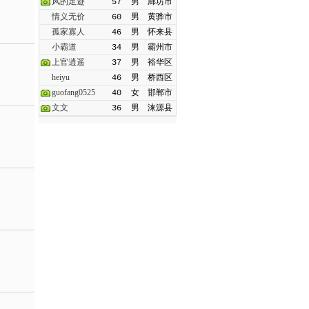
风的足迹
57
男
廊坊市
情义无价
60
男
黄骅市
孤家寡人
46
男
怀来县
小霸道
34
男
霸州市
上官逍遥
37
男
裕华区
heiyu
46
男
桥西区
guofang0525
40
女
邯郸市
文文
36
男
涞源县