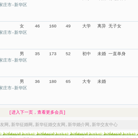
家庄市-新华区
女
46
160
49
大学
离异 无子女
家庄市-新华区
男
35
173
52
初中
未婚 一直单身
家庄市-新华区
男
36
180
65
大专
未婚
家庄市-新华区
[进入下一页，查看更多会员]
友网
,
新华征婚网
,
新华征婚交友网
,
新华婚介网
,
新华交友中心