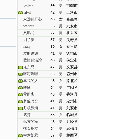
wsl866
50
男
邯郸市
vilvil
42
男
三河市
永远的开心一
40
女
秦皇岛
wshbut
55
男
武安市
奚鹏龙
27
男
桥东区
困了就
37
男
灵寿县
mary
59
女
秦皇岛
爱的邂逅
41
男
涿州市
爱情的港湾
40
男
保定市
九头鸟
47
男
文安县
呵呵嘿嘿
36
男
霸州市
幸福的人
43
女
路北区
随缘
64
男
广阳区
零距离
46
男
香河县
梦醒时分
41
男
定州市
丹枫韵海
41
男
武安市
紫楚
38
女
临城县
远方的家
45
男
井陉县
找女朋友
34
男
武强县
中意郎君
37
男
桥西区