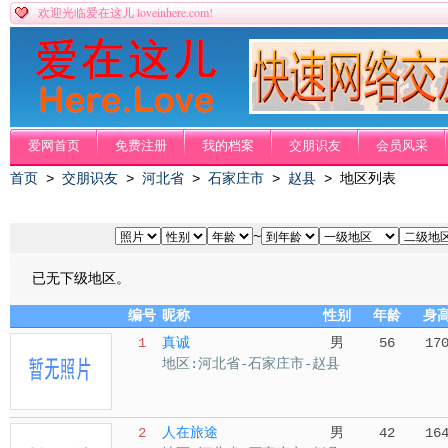
loveinhere.com!
欢迎光临爱在这儿
爱网首页
免费注册
我的档案
交朋识友
会员风采
首页
>
交朋识友
>
河北省
>
石家庄市
>
赵县
> 地区列表
~
已无下级地区。
编号
昵称
性别
年龄
身
1
真诚
男
56
17
地区:河北省-石家庄市-赵县
2
人在旅途
男
42
16