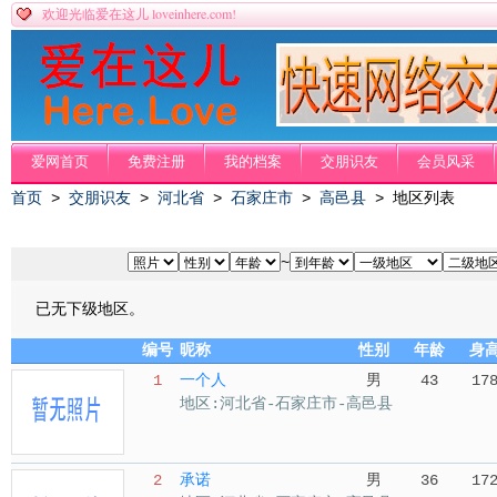
loveinhere.com!
欢迎光临爱在这儿
爱网首页
免费注册
我的档案
交朋识友
会员风采
首页
>
交朋识友
>
河北省
>
石家庄市
>
高邑县
> 地区列表
~
已无下级地区。
编号
昵称
性别
年龄
身
1
一个人
男
43
17
地区:河北省-石家庄市-高邑县
2
承诺
男
36
17