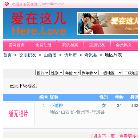
loveinhere.com!
欢迎光临爱在这儿
爱网首页
免费注册
我的档案
交朋识友
会员风采
首页
>
交朋识友
>
山西省
>
忻州市
>
岢岚县
> 地区列表
~
已无下级地区。
编号
昵称
性别
年龄
身
1
小谢聊
女
34
16
地区:山西省-忻州市-岢岚县
[进入下一页，查看更多