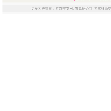
更多相关链接：
岢岚交友网
,
岢岚征婚网
,
岢岚征婚