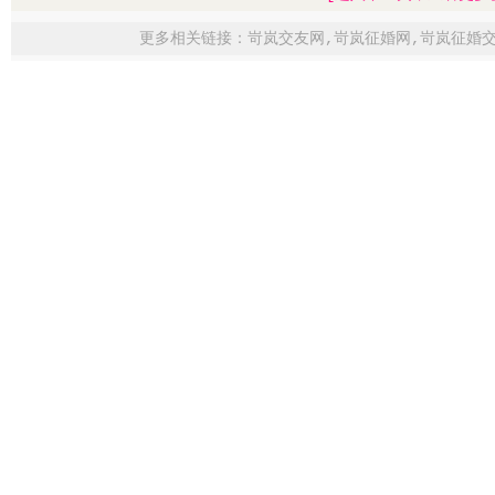
更多相关链接：
岢岚交友网
,
岢岚征婚网
,
岢岚征婚