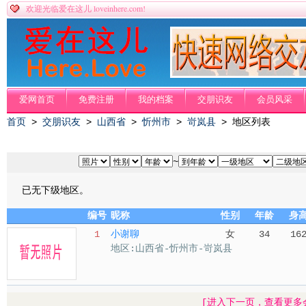
loveinhere.com!
欢迎光临爱在这儿
爱网首页
免费注册
我的档案
交朋识友
会员风采
首页
>
交朋识友
>
山西省
>
忻州市
>
岢岚县
> 地区列表
~
已无下级地区。
编号
昵称
性别
年龄
身
1
小谢聊
女
34
16
地区:山西省-忻州市-岢岚县
[进入下一页，查看更多