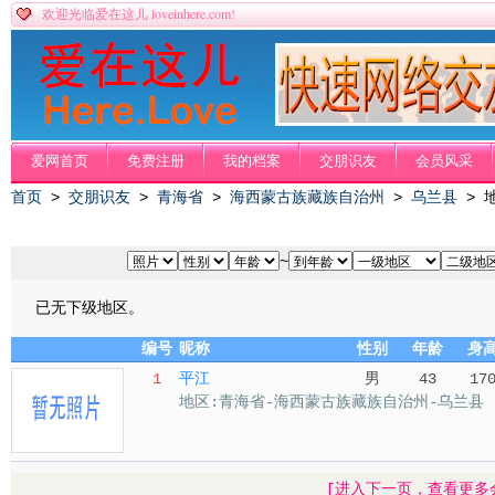
loveinhere.com!
欢迎光临爱在这儿
爱网首页
免费注册
我的档案
交朋识友
会员风采
首页
>
交朋识友
>
青海省
>
海西蒙古族藏族自治州
>
乌兰县
> 
~
已无下级地区。
编号
昵称
性别
年龄
身
1
平江
男
43
17
地区:青海省-海西蒙古族藏族自治州-乌兰县
[进入下一页，查看更多