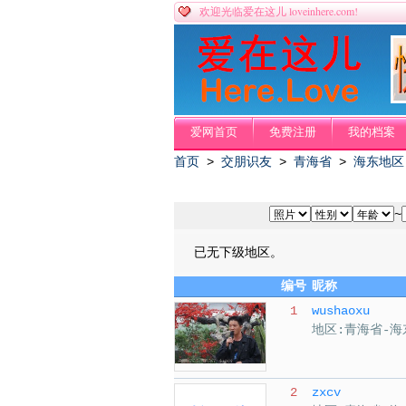
loveinhere.com!
欢迎光临爱在这儿
爱网首页
免费注册
我的档案
首页
>
交朋识友
>
青海省
>
海东地区
~
已无下级地区。
编号
昵称
1
wushaoxu
地区:青海省-海
2
zxcv