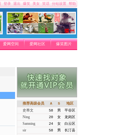
页
登录
退出
爆笑
美女
笑话
分站设置
帮助
爱网空间
爱网社区
爆笑图片
推荐高级会员
A
S
地区
史蒂文
58
男
平谷区
Ning
20
女
龙岗区
Samning
24
女
白云区
sir
58
男
长汀县