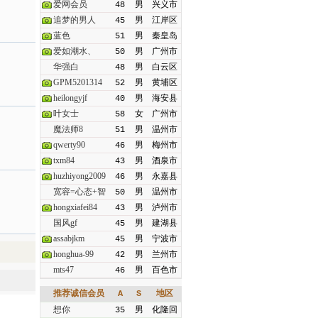
爱网会员
48
男
兴义市
追梦的男人
45
男
江岸区
蓝色
51
男
秦皇岛
爱如潮水、
50
男
广州市
华强白
48
男
白云区
GPM5201314
52
男
黄埔区
heilongyjf
40
男
海安县
叶女士
58
女
广州市
魔法师8
51
男
温州市
qwerty90
46
男
梅州市
txm84
43
男
酒泉市
huzhiyong2009
46
男
永嘉县
宽容=心态+智
50
男
温州市
hongxiafei84
43
男
泸州市
国风gf
45
男
建湖县
assabjkm
45
男
宁波市
honghua-99
42
男
兰州市
mts47
46
男
百色市
推荐诚信会员
A
S
地区
想你
35
男
化隆回