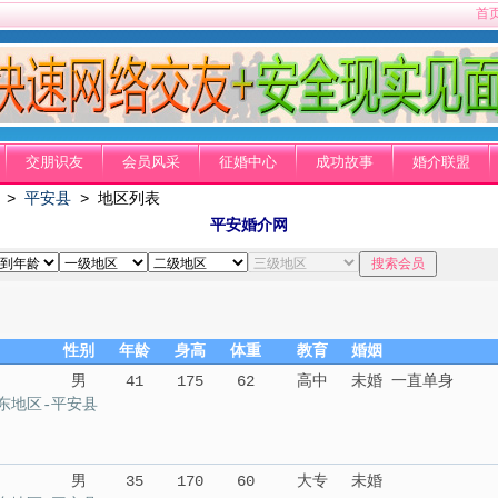
首
交朋识友
会员风采
征婚中心
成功故事
婚介联盟
>
平安县
> 地区列表
平安婚介网
性别
年龄
身高
体重
教育
婚姻
男
41
175
62
高中
未婚 一直单身
东地区-平安县
男
35
170
60
大专
未婚