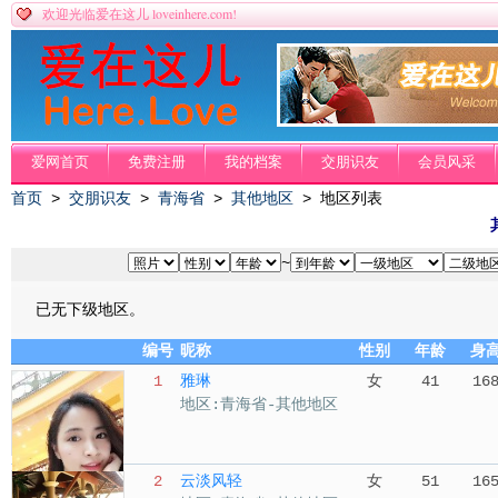
loveinhere.com!
欢迎光临爱在这儿
爱网首页
免费注册
我的档案
交朋识友
会员风采
首页
>
交朋识友
>
青海省
>
其他地区
> 地区列表
~
已无下级地区。
编号
昵称
性别
年龄
身
1
雅琳
女
41
16
地区:青海省-其他地区
2
云淡风轻
女
51
16