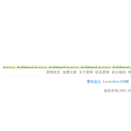
爱网首页
免费注册
关于爱网
联系爱网
积分规则
Love
In
Here
.COM
爱在这儿
版权所有(2001-20