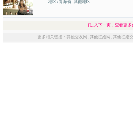
地区:青海省-其他地区
[进入下一页，查看更多
更多相关链接：
其他交友网
,
其他征婚网
,
其他征婚