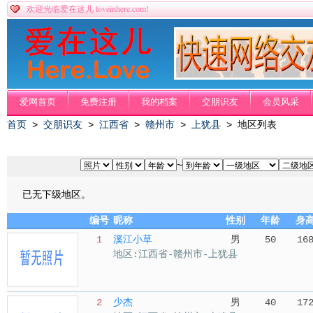
loveinhere.com!
欢迎光临爱在这儿
爱网首页
免费注册
我的档案
交朋识友
会员风采
首页
>
交朋识友
>
江西省
>
赣州市
>
上犹县
> 地区列表
~
已无下级地区。
编号
昵称
性别
年龄
身
1
溪江小草
男
50
16
地区:江西省-赣州市-上犹县
2
少杰
男
40
17