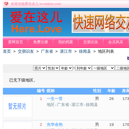
loveinhere.com!
欢迎光临爱在这儿
爱网首页
免费注册
我的档案
交朋识友
会员风采
首页
>
交朋识友
>
广东省
>
湛江市
>
徐闻县
> 地区列表
~
已无下级地区。
编号
昵称
性别
年龄
身
1
一生一世
男
26
17
地区:广东省-湛江市-徐闻县
2
光华余热
男
19
17